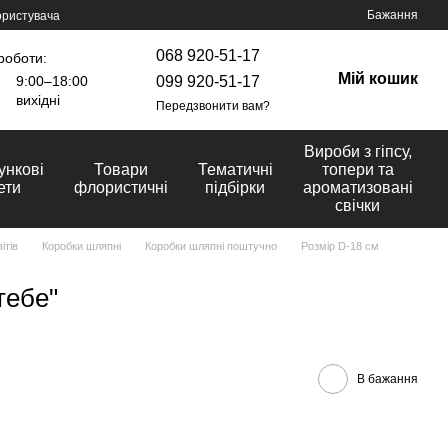
Бажання
ористувача
068 920-51-17
роботи:
Мій кошик
099 920-51-17
9:00–18:00
вихідні
Передзвонити вам?
Вироби з гіпсу,
ункові
Товари
Тематичні
топери та
ети
флористичні
підбірки
ароматизовані
свічки
ітів
Коробки шляпні
Коробки шляпні поштучно
Розмір D-18 cм
тебе"
В бажання