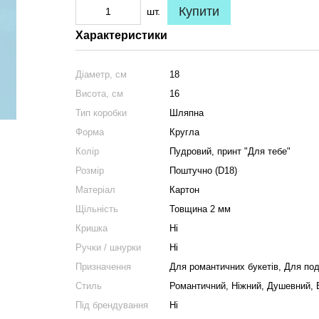
Купити
шт.
Характеристики
Діаметр, см
18
Висота, см
16
Тип коробки
Шляпна
Форма
Кругла
Колір
Пудровий, принт "Для тебе"
Розмір
Поштучно (D18)
Матеріал
Картон
Щільність
Товщина 2 мм
Кришка
Ні
Ручки / шнурки
Ні
Призначення
Для романтичних букетів, Для под
Стиль
Романтичний, Ніжний, Душевний, 
Під брендування
Ні