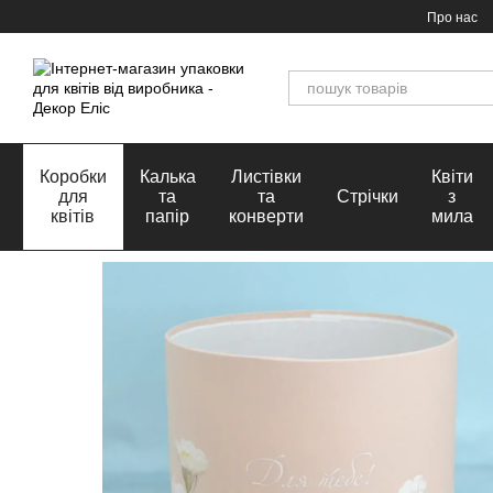
Перейти до основного контенту
Про нас
Коробки
Калька
Листівки
Квіти
для
та
та
Стрічки
з
квітів
папір
конверти
мила