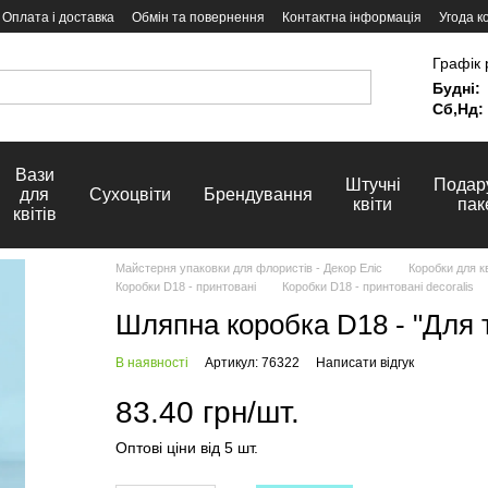
Оплата і доставка
Обмін та повернення
Контактна інформація
Угода к
Графік 
Будні:
Сб,Нд:
Вази
Штучні
Подар
для
Сухоцвіти
Брендування
квіти
пак
квітів
Майстерня упаковки для флористів - Декор Еліс
Коробки для кв
Коробки D18 - принтовані
Коробки D18 - принтовані decoralis
Шляпна коробка D18 - "Для 
В наявності
Артикул: 76322
Написати відгук
83.40 грн/шт.
Оптові ціни від 5 шт.