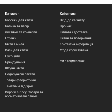
Каталог
Клієнтам
Коробки для квітів
Вхід до кабінету
Калька та папір
Про нас
Листівки та конверти
Оплата і доставка
Стрічки
Обмін та повернення
Квіти з мила
Контактна інформація
Вази для квітів
Угода користувача
Сухоцвіти
Ми в соцмережах
Брендування
Штучні квіти
Подарункові пакети
Товари флористичні
Тематичні підбірки
Вироби з гіпсу, топери та
ароматизовані свічки