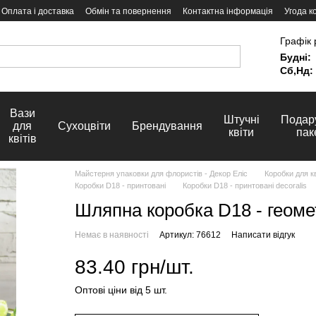
Оплата і доставка
Обмін та повернення
Контактна інформація
Угода к
Графік 
Будні:
Сб,Нд:
Вази
Штучні
Подар
для
Сухоцвіти
Брендування
квіти
пак
квітів
Майстерня упаковки для флористів - Декор Еліс
Коробки для кв
Коробки D18 - принтовані
Коробки D18 - принтовані decoralis
Шляпна коробка D18 - геоме
Немає в наявності
Артикул: 76612
Написати відгук
83.40 грн/шт.
Оптові ціни від 5 шт.