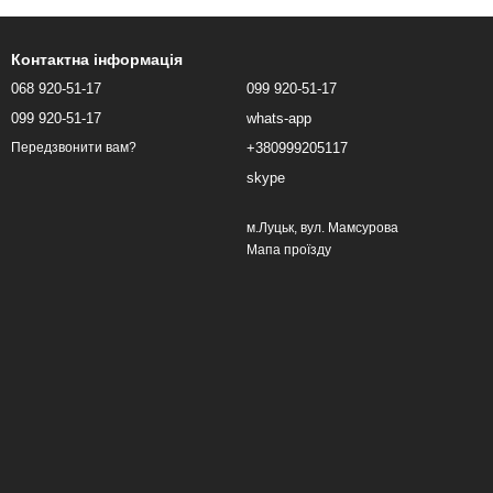
Контактна інформація
068 920-51-17
099 920-51-17
099 920-51-17
whats-app
+380999205117
Передзвонити вам?
skype
м.Луцьк, вул. Мамсурова
Мапа проїзду