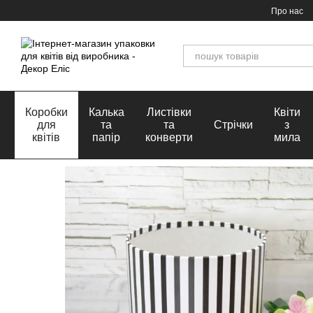
Перейти до основного контенту
Про нас
Коробки
Калька
Листівки
Квіти
для
та
та
Стрічки
з
квітів
папір
конверти
мила