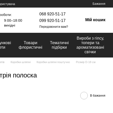
Бажання
ористувача
068 920-51-17
роботи:
Мій кошик
099 920-51-17
9:00–18:00
вихідні
Передзвонити вам?
Вироби з гіпсу,
ункові
Товари
Тематичні
топери та
ети
флористичні
підбірки
ароматизовані
свічки
ітів
Коробки шляпні
Коробки шляпні поштучно
Розмір D-18 cм
трія полоска
В бажання