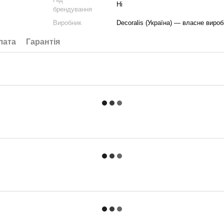
Ні
брендування
Виробник
Decoralis (Україна) — власне вироб
лата
Гарантія