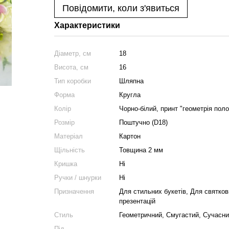
Повідомити, коли з'явиться
Характеристики
Діаметр, см
18
Висота, см
16
Тип коробки
Шляпна
Форма
Кругла
Колір
Чорно-білий, принт "геометрія поло
Розмір
Поштучно (D18)
Матеріал
Картон
Щільність
Товщина 2 мм
Кришка
Ні
Ручки / шнурки
Ні
Призначення
Для стильних букетів, Для святко
презентацій
Стиль
Геометричний, Смугастий, Сучасни
Під