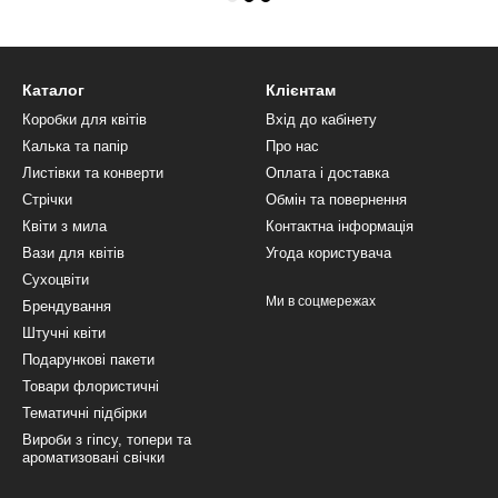
Каталог
Клієнтам
Коробки для квітів
Вхід до кабінету
Калька та папір
Про нас
Листівки та конверти
Оплата і доставка
Стрічки
Обмін та повернення
Квіти з мила
Контактна інформація
Вази для квітів
Угода користувача
Сухоцвіти
Ми в соцмережах
Брендування
Штучні квіти
Подарункові пакети
Товари флористичні
Тематичні підбірки
Вироби з гіпсу, топери та
ароматизовані свічки