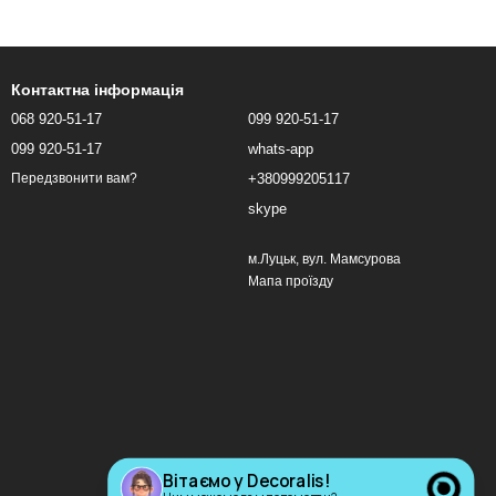
Контактна інформація
068 920-51-17
099 920-51-17
099 920-51-17
whats-app
+380999205117
Передзвонити вам?
skype
м.Луцьк, вул. Мамсурова
Мапа проїзду
Вітаємо у Decoralis!