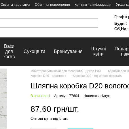
Оплата і доставка
Обмін та повернення
Контактна інформація
Угода к
Графік 
Будні:
Сб,Нд:
Вази
Штучні
Подар
для
Сухоцвіти
Брендування
квіти
пак
квітів
Майстерня упаковки для флористів - Декор Еліс
Коробки для кв
Коробки D20 - однотонні
Коробки D20 - однотонні decoralis
Шляпна коробка D20 вологос
В наявності
Артикул: 77604
Написати відгук
87.60 грн/шт.
Оптові ціни від 5 шт.