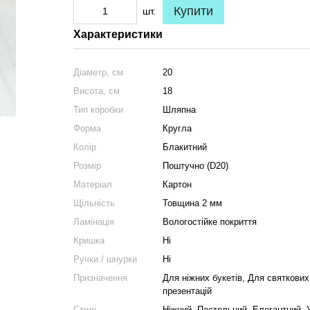
Купити
шт.
Характеристики
Діаметр, см
20
Висота, см
18
Тип коробки
Шляпна
Форма
Кругла
Колір
Блакитний
Розмір
Поштучно (D20)
Матеріал
Картон
Щільність
Товщина 2 мм
Ламінація
Вологостійке покриття
Кришка
Ні
Ручки / шнурки
Ні
Призначення
Для ніжних букетів, Для святкови
презентацій
Стиль
Ніжний, Пастельний, Елегантний, 