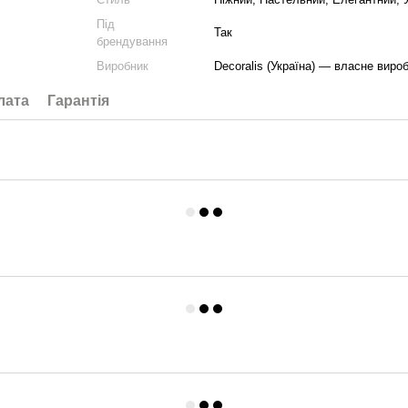
Під
Так
брендування
Виробник
Decoralis (Україна) — власне виро
лата
Гарантія