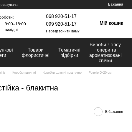
Бажання
ористувача
068 920-51-17
роботи:
Мій кошик
099 920-51-17
9:00–18:00
вихідні
Передзвонити вам?
Вироби з гіпсу,
ункові
Товари
Тематичні
топери та
ети
флористичні
підбірки
ароматизовані
свічки
ітів
Коробки шляпні
Коробки шляпні поштучно
Розмір D-20 cм
тійка - блакитна
В бажання