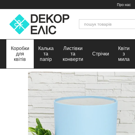
Перейти до основного контенту
Про нас
Коробки
Калька
Листівки
Квіти
для
та
та
Стрічки
з
квітів
папір
конверти
мила