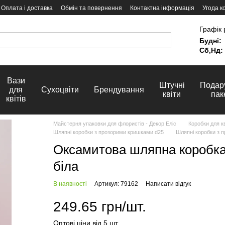
Оплата і доставка
Обмін та повернення
Контактна інформація
Угода к
Графік 
Будні:
Сб,Нд:
Вази
Штучні
Подар
для
Сухоцвіти
Брендування
квіти
пак
квітів
Майстерня упаковки для флористів - Декор Еліс
Коробки для кв
Шляпні коробки з прозорими кришками d25
Шляпні коробки з п
Оксамитова шляпна коробка 
біла
В наявності
Артикул: 79162
Написати відгук
249.65 грн/шт.
Оптові ціни від 5 шт.