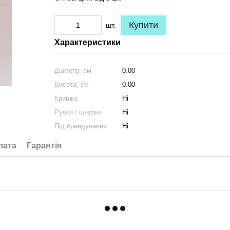
Купити
шт.
Характеристики
Діаметр, см
0.00
Висота, см
0.00
Кришка
Ні
Ручки / шнурки
Ні
Під брендування
Ні
лата
Гарантія