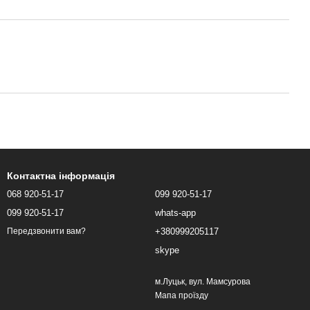
Контактна інформація
068 920-51-17
099 920-51-17
099 920-51-17
whats-app
+380999205117
Передзвонити вам?
skype
м.Луцьк, вул. Мамсурова
Мапа проїзду