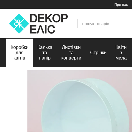
Перейти до основного контенту
Про нас
Коробки
Калька
Листівки
Квіти
для
та
та
Стрічки
з
квітів
папір
конверти
мила