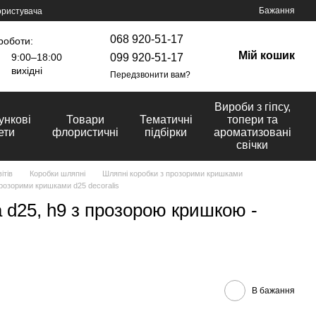
Бажання
ористувача
068 920-51-17
роботи:
Мій кошик
099 920-51-17
9:00–18:00
вихідні
Передзвонити вам?
Вироби з гіпсу,
ункові
Товари
Тематичні
топери та
ети
флористичні
підбірки
ароматизовані
свічки
ітів
Коробки шляпні
Шляпні коробки з прозорими кришками
розорими кришками d25 decoralis
d25, h9 з прозорою кришкою -
В бажання