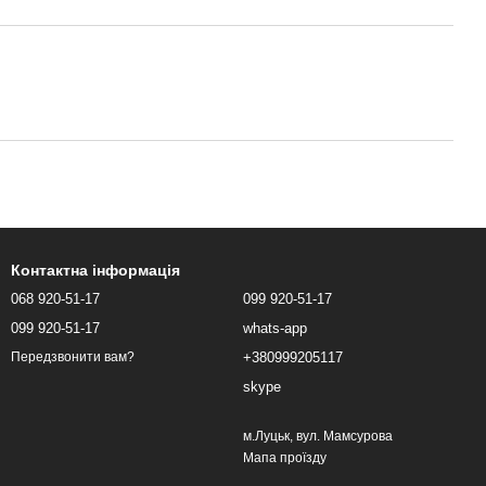
Контактна інформація
068 920-51-17
099 920-51-17
099 920-51-17
whats-app
+380999205117
Передзвонити вам?
skype
м.Луцьк, вул. Мамсурова
Мапа проїзду