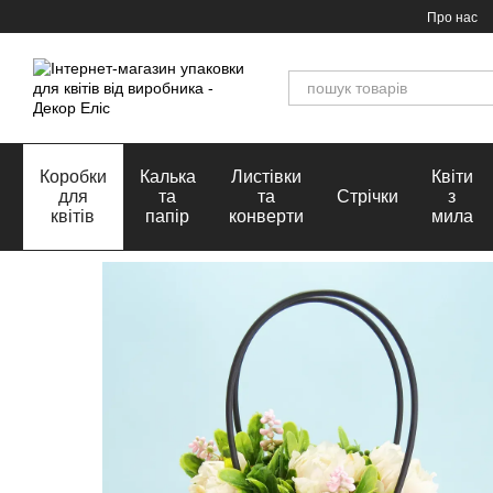
Перейти до основного контенту
Про нас
Коробки
Калька
Листівки
Квіти
для
та
та
Стрічки
з
квітів
папір
конверти
мила