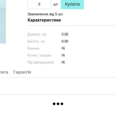
Купити
шт.
Замовлення від 5 шт.
Характеристики
Діаметр, см
0.00
Висота, см
0.00
Кришка
Ні
Ручки / шнурки
Ні
Під брендування
Ні
лата
Гарантія