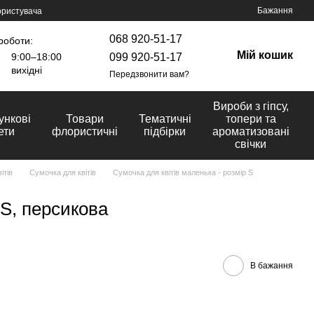
Бажання
ористувача
068 920-51-17
роботи:
Мій кошик
099 920-51-17
9:00–18:00
вихідні
Передзвонити вам?
Вироби з гіпсу,
ункові
Товари
Тематичні
топери та
ети
флористичні
підбірки
ароматизовані
свічки
ітів
Сумочка для квітів
Сумочка для квітів маленька - розмір S
S, персикова
В бажання