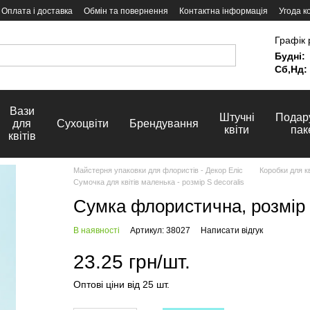
Оплата і доставка
Обмін та повернення
Контактна інформація
Угода к
Графік 
Будні:
Сб,Нд:
Вази
Штучні
Подар
для
Сухоцвіти
Брендування
квіти
пак
квітів
Майстерня упаковки для флористів - Декор Еліс
Коробки для кв
Сумочка для квітів маленька - розмір S decoralis
Сумка флористична, розмір 
В наявності
Артикул: 38027
Написати відгук
23.25 грн/шт.
Оптові ціни від 25 шт.