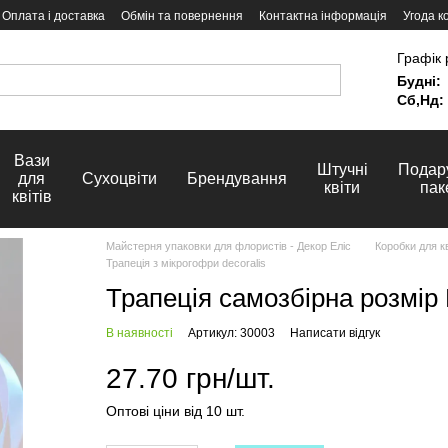
Оплата і доставка
Обмін та повернення
Контактна інформація
Угода к
Графік 
Будні:
Сб,Нд:
Вази
Штучні
Подар
для
Сухоцвіти
Брендування
квіти
пак
квітів
Майстерня упаковки для флористів - Декор Еліс
Коробки для кв
Трапеція з мікрогофри decoralis
Трапеція самозбірна розмір 
В наявності
Артикул: 30003
Написати відгук
27.70 грн/шт.
Оптові ціни від 10 шт.