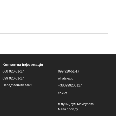
Контактна інформація
068 920-51-17
099 920-51-17
099 920-51-17
whats-app
+380999205117
Передзвонити вам?
skype
м.Луцьк, вул. Мамсурова
Мапа проїзду