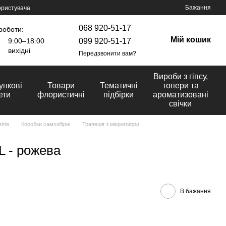
Бажання
ористувача
068 920-51-17
роботи:
Мій кошик
099 920-51-17
9:00–18:00
вихідні
Передзвонити вам?
Вироби з гіпсу,
ункові
Товари
Тематичні
топери та
ети
флористичні
підбірки
ароматизовані
свічки
ітів
Коробки самозбірні
Трапеція з мікрогофри
L - рожева
В бажання