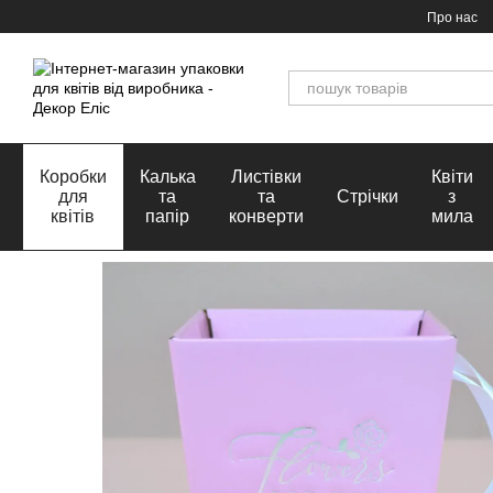
Перейти до основного контенту
Про нас
Коробки
Калька
Листівки
Квіти
для
та
та
Стрічки
з
квітів
папір
конверти
мила