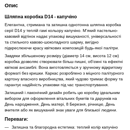
Опис
Шляпна коробка D14 - капучіно
Елегантна, стримана та затишна однотонна шляпна коробка
серії D14 у теплій гамі кольору капучіно. М'який пастельно-
кавовий відтінок надає упаковці вишуканості, універсальності
та стильного кавово-шоколадного шарму, вигідно
підкреслюючи красу квіткових композицій будь-якої палітри.
Завдяки збільшеному розміру (діаметр 14 см, висота 12 см)
коробка дозволяє створювати більш пишні, об'ємні та ефектні
квіткові ансамблі. Вона виготовляється у зручному відкритому
форматі без кришки. Каркас розроблено з міцного палітурного
картону власного виробництва, який чудово тримає форму та
гарантує надійність упаковки під час транспортування.
Затишний і лаконічний дизайн робить цю коробку ідеальним
вибором для оформлення вітальних букетів та дарунків на
День народження, День матері, 8 Березня, річницю, День
вчителя або як вишуканий знак уваги для близької людини.
Переваги:
Затишна та благородна естетика: теплий колір капучіно