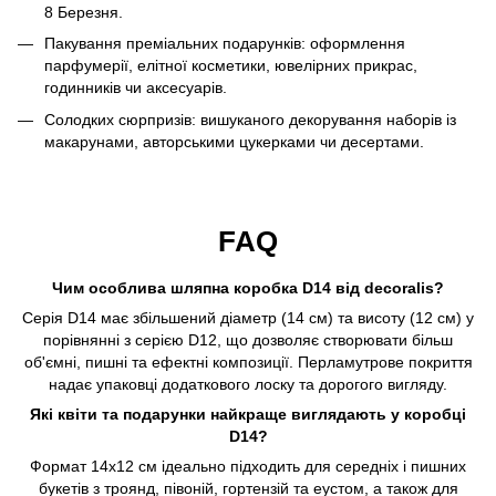
8 Березня.
Пакування преміальних подарунків: оформлення
парфумерії, елітної косметики, ювелірних прикрас,
годинників чи аксесуарів.
Солодких сюрпризів: вишуканого декорування наборів із
макарунами, авторськими цукерками чи десертами.
FAQ
Чим особлива шляпна коробка D14 від decoralis?
Серія D14 має збільшений діаметр (14 см) та висоту (12 см) у
порівнянні з серією D12, що дозволяє створювати більш
об'ємні, пишні та ефектні композиції. Перламутрове покриття
надає упаковці додаткового лоску та дорогого вигляду.
Які квіти та подарунки найкраще виглядають у коробці
D14?
Формат 14х12 см ідеально підходить для середніх і пишних
букетів з троянд, півоній, гортензій та еустом, а також для