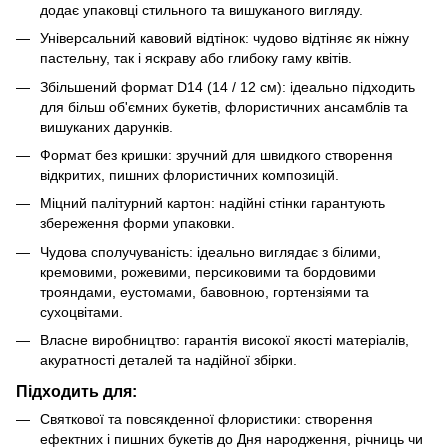
додає упаковці стильного та вишуканого вигляду.
Універсальний кавовий відтінок: чудово відтіняє як ніжну
пастельну, так і яскраву або глибоку гаму квітів.
Збільшений формат D14 (14 / 12 см): ідеально підходить
для більш об'ємних букетів, флористичних ансамблів та
вишуканих дарунків.
Формат без кришки: зручний для швидкого створення
відкритих, пишних флористичних композицій.
Міцний палітурний картон: надійні стінки гарантують
збереження форми упаковки.
Чудова сполучуваність: ідеально виглядає з білими,
кремовими, рожевими, персиковими та бордовими
трояндами, еустомами, бавовною, гортензіями та
сухоцвітами.
Власне виробництво: гарантія високої якості матеріалів,
акуратності деталей та надійної збірки.
Підходить для:
Святкової та повсякденної флористики: створення
ефектних і пишних букетів до Дня народження, річниць чи