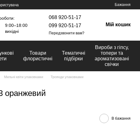
Бажання
ористувача
068 920-51-17
роботи:
Мій кошик
099 920-51-17
9:00–18:00
вихідні
Передзвонити вам?
Вироби з гіпсу,
ункові
Товари
Тематичні
топери та
ети
флористичні
підбірки
ароматизовані
свічки
Мильні квіти упаковками
Троянди упаковками
13 оранжевий
В бажання