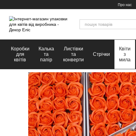
Перейти до основного контенту
Про нас
Коробки
Калька
Листівки
Квіти
для
та
та
Стрічки
з
квітів
папір
конверти
мила