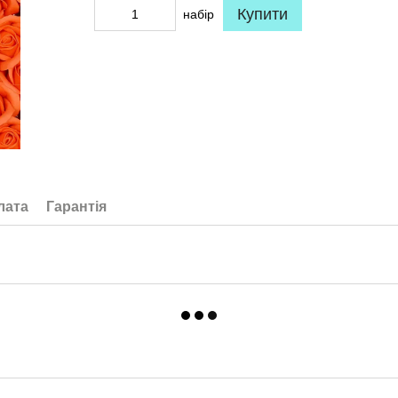
Купити
набір
лата
Гарантія