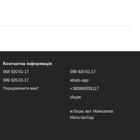
Контактна інформація
068 920-51-17
099 920-51-17
099 920-51-17
whats-app
+380999205117
Передзвонити вам?
skype
м.Луцьк, вул. Мамсурова
Мапа проїзду