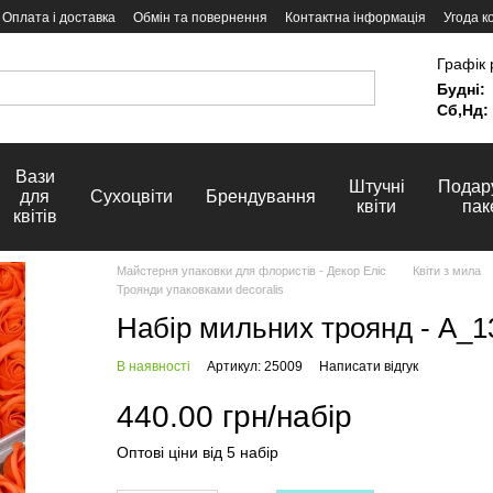
Оплата і доставка
Обмін та повернення
Контактна інформація
Угода к
Графік 
Будні:
Сб,Нд:
Вази
Штучні
Подар
для
Сухоцвіти
Брендування
квіти
пак
квітів
Майстерня упаковки для флористів - Декор Еліс
Квіти з мила
Троянди упаковками decoralis
Набір мильних троянд - А_
В наявності
Артикул: 25009
Написати відгук
440.00 грн/набір
Оптові ціни від 5 набір