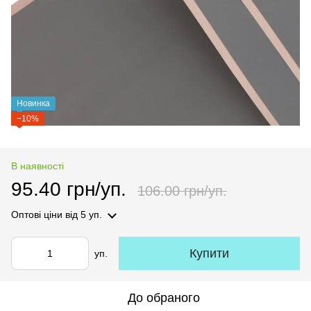
Новинка
−10%
В наявності
95.40 грн/уп.
106.00 грн/уп.
Оптові ціни
від 5 уп.
Купити
уп.
До обраного