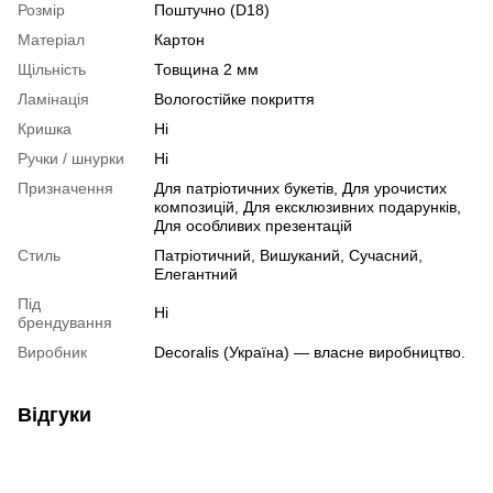
Розмір
Поштучно (D18)
Матеріал
Картон
Щільність
Товщина 2 мм
Ламінація
Вологостійке покриття
Кришка
Ні
Ручки / шнурки
Ні
Призначення
Для патріотичних букетів, Для урочистих
композицій, Для ексклюзивних подарунків,
Для особливих презентацій
Стиль
Патріотичний, Вишуканий, Сучасний,
Елегантний
Під
Ні
брендування
Виробник
Decoralis (Україна) — власне виробництво.
Відгуки