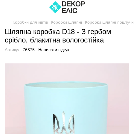
Коробки для квітів
Коробки шляпні
Коробки шляпні поштучн
Шляпна коробка D18 - З гербом
срібло, блакитна вологостійка
Артикул:
76375
Написати відгук