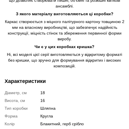
що дозволяє створювати пишні, об'ємні та розкішні квіткові
ансамблі.
З якого матеріалу виготовляються ці коробки?
Каркас створюється з міцного палітурного картону товщиною 2
мм на власному виробництві, що забезпечує надійність
конструкції, міцність стінок та збереження первинної форми
виробу.
Чи є у цих коробках кришка?
Ні, всі моделі цієї серії виготовляються у відкритому форматі
без кришки, що зручно для формування відкритих і високих
композицій.
Характеристики
Діаметр, см
18
Висота, см
16
Тип коробки
Шляпна
Форма
Кругла
Колір
Блакитний, герб срібло