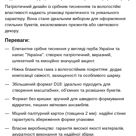
Патріотичний дизайн із срібним тисненням та вологостійкі
властивості надають упаковці практичного та унікального
характеру. Вона стане ідеальним вибором для оформлення
стильних букетів, ексклюзивних презентів або святкового
декору.
Переваги:
Елегантне срібне тиснення у вигляді герба України та
напис "Україна": створює патріотичний, виразний,
шляхетний та емоційно значущий акцент.
Ніжна блакитна гама з вологостійким покриттям: додає
композиції свіжості, захищеності та особливого шарму.
Збільшений формат D18: ідеально підходить для
створення масштабних, об'ємних та розкішних букетів.
Формат без кришки: зручний для швидкого формування
відкритих, пишних квіткових ансамблів.
Міцний палітурний картон (товщина 2 мм): надійні стінки
гарантують збереження форми упаковки.
Власне виробництво: гарантія високої якості матеріалів,
акуратності виконання та надійної збірки.