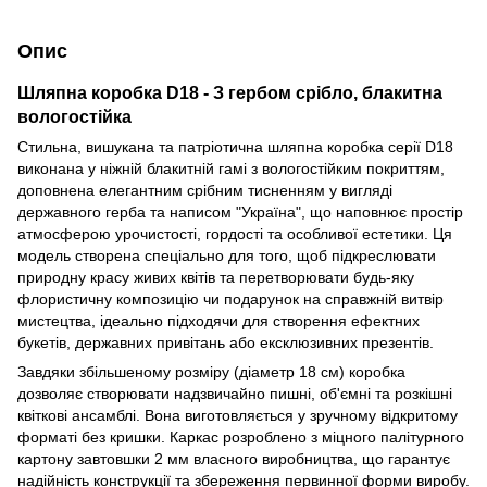
Опис
Шляпна коробка D18 - З гербом срібло, блакитна
вологостійка
Стильна, вишукана та патріотична шляпна коробка серії D18
виконана у ніжній блакитній гамі з вологостійким покриттям,
доповнена елегантним срібним тисненням у вигляді
державного герба та написом "Україна", що наповнює простір
атмосферою урочистості, гордості та особливої естетики. Ця
модель створена спеціально для того, щоб підкреслювати
природну красу живих квітів та перетворювати будь-яку
флористичну композицію чи подарунок на справжній витвір
мистецтва, ідеально підходячи для створення ефектних
букетів, державних привітань або ексклюзивних презентів.
Завдяки збільшеному розміру (діаметр 18 см) коробка
дозволяє створювати надзвичайно пишні, об'ємні та розкішні
квіткові ансамблі. Вона виготовляється у зручному відкритому
форматі без кришки. Каркас розроблено з міцного палітурного
картону завтовшки 2 мм власного виробництва, що гарантує
надійність конструкції та збереження первинної форми виробу.