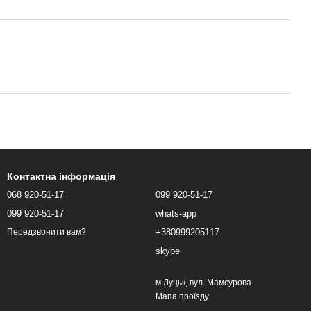
Контактна інформація
068 920-51-17
099 920-51-17
099 920-51-17
whats-app
+380999205117
Передзвонити вам?
skype
м.Луцьк, вул. Мамсурова
Мапа проїзду