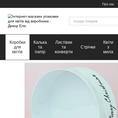
Перейти до основного контенту
Про нас
Коробки
Калька
Листівки
Квіти
для
та
та
Стрічки
з
квітів
папір
конверти
мила