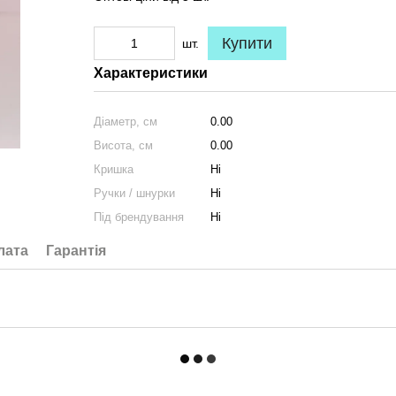
Купити
шт.
Характеристики
Діаметр, см
0.00
Висота, см
0.00
Кришка
Ні
Ручки / шнурки
Ні
Під брендування
Ні
лата
Гарантія