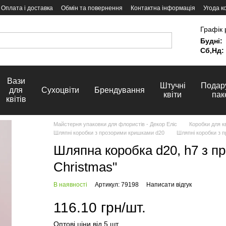
Оплата і доставка
Обмін та повернення
Контактна інформація
Угода к
Графік 
Будні:
Сб,Нд:
Вази
Штучні
Подар
для
Сухоцвіти
Брендування
квіти
пак
квітів
Майстерня упаковки для флористів - Декор Еліс
Коробки для кв
Шляпні коробки з прозорими кришками d20
Шляпні коробки з п
Шляпна коробка d20, h7 з п
Christmas"
В наявності
Артикул: 79198
Написати відгук
116.10 грн/шт.
Оптові ціни від 5 шт.