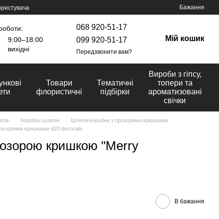
Бажання
ористувача
068 920-51-17
роботи:
Мій кошик
099 920-51-17
9:00–18:00
вихідні
Передзвонити вам?
Вироби з гіпсу,
ункові
Товари
Тематичні
топери та
ети
флористичні
підбірки
ароматизовані
свічки
ітів
Коробки шляпні
Шляпні коробки з прозорими кришками
розорими кришками d20 decoralis
розорою кришкою "Merry
В бажання