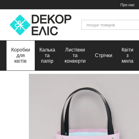
Перейти до основного контенту
Про нас
Коробки
Калька
Листівки
Квіти
для
та
та
Стрічки
з
квітів
папір
конверти
мила