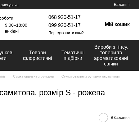
Бажання
ористувача
068 920-51-17
роботи:
Мій кошик
099 920-51-17
9:00–18:00
вихідні
Передзвонити вам?
Вироби з гіпсу,
ункові
Товари
Тематичні
топери та
ети
флористичні
підбірки
ароматизовані
свічки
ітів
Сумка овальна з ручками
Сумки овальні з ручками оксамитові
самитова, розмір S - рожева
В бажання