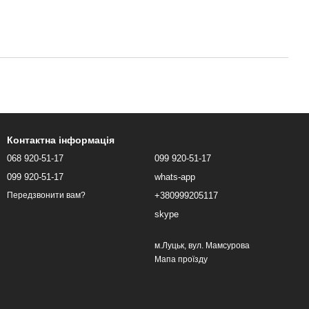
Контактна інформація
068 920-51-17
099 920-51-17
099 920-51-17
whats-app
+380999205117
Передзвонити вам?
skype
м.Луцьк, вул. Мамсурова
Мапа проїзду