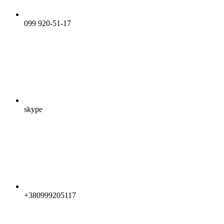
099 920-51-17
skype
+380999205117