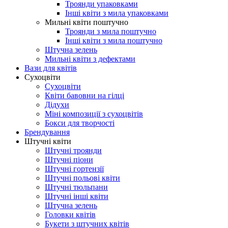
Троянди упаковками
Інші квіти з мила упаковками
Мильні квіти поштучно
Троянди з мила поштучно
Інші квіти з мила поштучно
Штучна зелень
Мильні квіти з дефектами
Вази для квітів
Сухоцвіти
Сухоцвіти
Квіти бавовни на гілці
Дідухи
Міні композиції з сухоцвітів
Бокси для творчості
Брендування
Штучні квіти
Штучні троянди
Штучні піони
Штучні гортензії
Штучні польові квіти
Штучні тюльпани
Штучні інші квіти
Штучна зелень
Головки квітів
Букети з штучних квітів