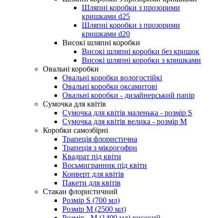
Шляпні коробки з прозорими
кришками d25
Шляпні коробки з прозорими
кришками d20
Високі шляпні коробки
Високі шляпні коробки без кришок
Високі шляпні коробки з кришками
Овальні коробки
Овальні коробки вологостійкі
Овальні коробки оксамитові
Овальні коробки - дизайнерський папір
Сумочка для квітів
Сумочка для квітів маленька - розмір S
Сумочка для квітів велика - розмір М
Коробки самозбірні
Трапеція флористична
Трапеція з мікрогофри
Квадрат під квіти
Восьмигранник під квіти
Конверт для квітів
Пакети для квітів
Стакан флористичний
Розмір S (700 мл)
Розмір М (2500 мл)
Розмір - М (1400 мл) високий