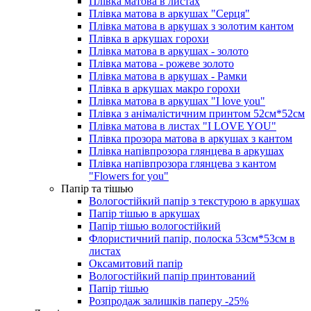
Плівка матова в листах
Плівка матова в аркушах "Серця"
Плівка матова в аркушах з золотим кантом
Плівка в аркушах горохи
Плівка матова в аркушах - золото
Плівка матова - рожеве золото
Плівка матова в аркушах - Рамки
Плівка в аркушах макро горохи
Плівка матова в аркушах "I love you"
Плівка з анімалістичним принтом 52см*52см
Плівка матова в листах "I LOVE YOU"
Плівка прозора матова в аркушах з кантом
Плівка напівпрозора глянцева в аркушах
Плівка напівпрозора глянцева з кантом
"Flowers for you"
Папір та тішью
Вологостійкий папір з текстурою в аркушах
Папір тішью в аркушах
Папір тішью вологостійкий
Флористичний папір, полоска 53см*53см в
листах
Оксамитовий папір
Вологостійкий папір принтований
Папір тішью
Розпродаж залишків паперу -25%