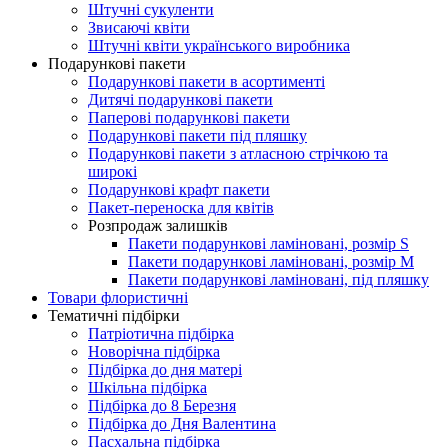
Штучні сукуленти
Звисаючі квіти
Штучні квіти українського виробника
Подарункові пакети
Подарункові пакети в асортименті
Дитячі подарункові пакети
Паперові подарункові пакети
Подарункові пакети під пляшку
Подарункові пакети з атласною стрічкою та
широкі
Подарункові крафт пакети
Пакет-переноска для квітів
Розпродаж залишків
Пакети подарункові ламіновані, розмір S
Пакети подарункові ламіновані, розмір М
Пакети подарункові ламіновані, під пляшку
Товари флористичні
Тематичні підбірки
Патріотична підбірка
Новорічна підбірка
Підбірка до дня матері
Шкільна підбірка
Підбірка до 8 Березня
Підбірка до Дня Валентина
Пасхальна підбірка