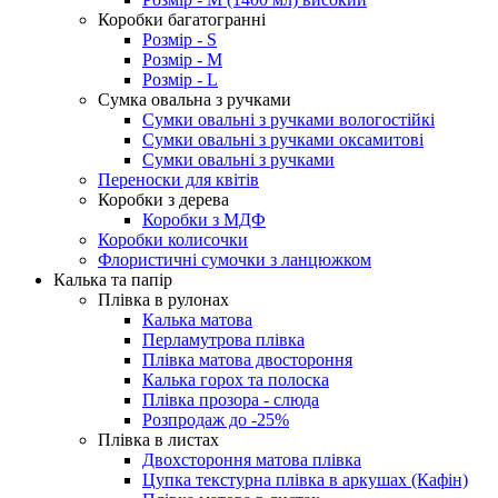
Коробки багатогранні
Розмір - S
Розмір - М
Розмір - L
Сумка овальна з ручками
Сумки овальні з ручками вологостійкі
Сумки овальні з ручками оксамитові
Сумки овальні з ручками
Переноски для квітів
Коробки з дерева
Коробки з МДФ
Коробки колисочки
Флористичні сумочки з ланцюжком
Калька та папір
Плівка в рулонах
Калька матова
Перламутрова плівка
Плівка матова двостороння
Калька горох та полоска
Плівка прозора - слюда
Розпродаж до -25%
Плівка в листах
Двохстороння матова плівка
Цупка текстурна плівка в аркушах (Кафін)