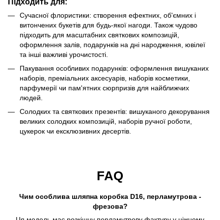
Підходить для:
Сучасної флористики: створення ефектних, об'ємних і
витончених букетів для будь-якої нагоди. Також чудово
підходить для масштабних святкових композицій,
оформлення залів, подарунків на дні народження, ювілеї
та інші важливі урочистості.
Пакування особливих подарунків: оформлення вишуканих
наборів, преміальних аксесуарів, наборів косметики,
парфумерії чи пам'ятних сюрпризів для найближчих
людей.
Солодких та святкових презентів: вишуканого декорування
великих солодких композицій, наборів ручної роботи,
цукерок чи ексклюзивних десертів.
FAQ
Чим особлива шляпна коробка D16, перламутрова -
фрезова?
Ця модель має розкішну перламутрову фактуру у ніжному