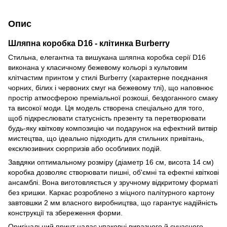
Опис
Шляпна коробка D16 - клітинка Burberry
Стильна, елегантна та вишукана шляпна коробка серії D16
виконана у класичному бежевому кольорі з культовим
клітчастим принтом у стилі Burberry (характерне поєднання
чорних, білих і червоних смуг на бежевому тлі), що наповнює
простір атмосферою преміальної розкоші, бездоганного смаку
та високої моди. Ця модель створена спеціально для того,
щоб підкреслювати статусність презенту та перетворювати
будь-яку квіткову композицію чи подарунок на ефектний витвір
мистецтва, що ідеально підходить для стильних привітань,
ексклюзивних сюрпризів або особливих подій.
Завдяки оптимальному розміру (діаметр 16 см, висота 14 см)
коробка дозволяє створювати пишні, об'ємні та ефектні квіткові
ансамблі. Вона виготовляється у зручному відкритому форматі
без кришки. Каркас розроблено з міцного палітурного картону
завтовшки 2 мм власного виробництва, що гарантує надійність
конструкції та збереження форми.
Оригінальний принт надає упаковці виразного й сучасного