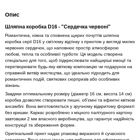
Опис
Шляпна коробка D16 - "Сердечка червоні"
Романтична, ніжна та сповнена щирих почуттів шляпна
коробка серії D16 у світлому відтінку з принтом у вигляді милих
червоних сердечок, що наповнює простір атмосферою
любові, тепла та особливої турботи. Ця модель створена
спеціально для того, щоб підкреслювати найщиріші емоції та
перетворювати будь-яку квіткову композицію чи подарунок на
справжній витвір мистецтва, що ідеально підходить для
романтичних подій, святкових сюрпризів або особливих
зізнань.
Завдяки оптимальному розміру (діаметр 16 см, висота 14 см)
коробка дозволяє створювати пишні, об'ємні та ефектні квіткові
ансамблі. Вона виготовляється у зручному відкритому форматі
без кришки. Каркас розроблено з міцного палітурного картону
завтовшки 2 мм власного виробництва, що гарантує надійність
конструкції та збереження форми.
Оригінальний принт надає упаковці виразного й сучасного
характеру. Вона стане ідеальним вибором для оформлення