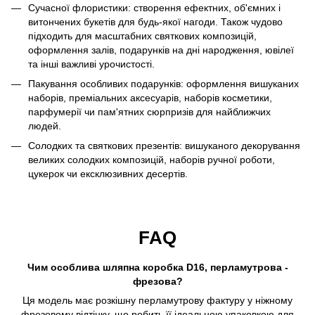
Сучасної флористики: створення ефектних, об'ємних і
витончених букетів для будь-якої нагоди. Також чудово
підходить для масштабних святкових композицій,
оформлення залів, подарунків на дні народження, ювілеї
та інші важливі урочистості.
Пакування особливих подарунків: оформлення вишуканих
наборів, преміальних аксесуарів, наборів косметики,
парфумерії чи пам'ятних сюрпризів для найближчих
людей.
Солодких та святкових презентів: вишуканого декорування
великих солодких композицій, наборів ручної роботи,
цукерок чи ексклюзивних десертів.
FAQ
Чим особлива шляпна коробка D16, перламутрова -
фрезова?
Ця модель має розкішну перламутрову фактуру у ніжному
фрезовому відтінку, що робить її ідеальною упаковкою для