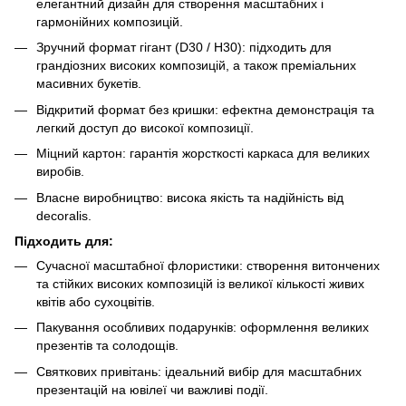
елегантний дизайн для створення масштабних і
гармонійних композицій.
Зручний формат гігант (D30 / H30): підходить для
грандіозних високих композицій, а також преміальних
масивних букетів.
Відкритий формат без кришки: ефектна демонстрація та
легкий доступ до високої композиції.
Міцний картон: гарантія жорсткості каркаса для великих
виробів.
Власне виробництво: висока якість та надійність від
decoralis.
Підходить для:
Сучасної масштабної флористики: створення витончених
та стійких високих композицій із великої кількості живих
квітів або сухоцвітів.
Пакування особливих подарунків: оформлення великих
презентів та солодощів.
Святкових привітань: ідеальний вибір для масштабних
презентацій на ювілеї чи важливі події.