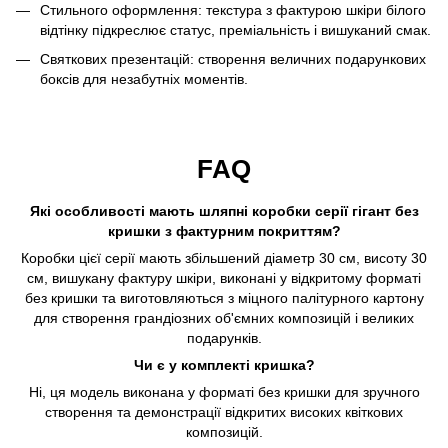
Стильного оформлення: текстура з фактурою шкіри білого
відтінку підкреслює статус, преміальність і вишуканий смак.
Святкових презентацій: створення величних подарункових
боксів для незабутніх моментів.
FAQ
Які особливості мають шляпні коробки серії гігант без
кришки з фактурним покриттям?
Коробки цієї серії мають збільшений діаметр 30 см, висоту 30
см, вишукану фактуру шкіри, виконані у відкритому форматі
без кришки та виготовляються з міцного палітурного картону
для створення грандіозних об'ємних композицій і великих
подарунків.
Чи є у комплекті кришка?
Ні, ця модель виконана у форматі без кришки для зручного
створення та демонстрації відкритих високих квіткових
композицій.