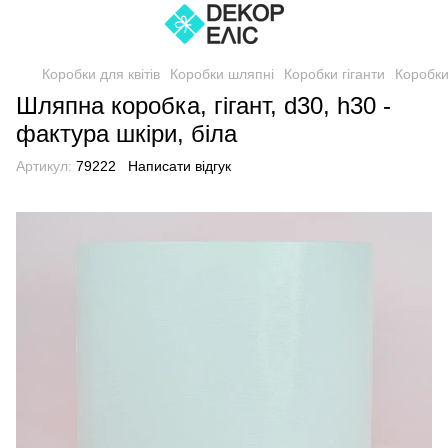
Коробки для квітів
Коробки шляпні
Коробки гіганти
Коробки
Шляпна коробка, гігант, d30, h30 -
фактура шкіри, біла
Артикул:
79222
Написати відгук