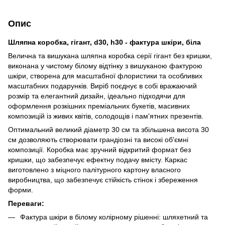
Опис
Шляпна коробка, гігант, d30, h30 - фактура шкіри, біла
Велична та вишукана шляпна коробка серії гігант без кришки,
виконана у чистому білому відтінку з вишуканою фактурою
шкіри, створена для масштабної флористики та особливих
масштабних подарунків. Виріб поєднує в собі вражаючий
розмір та елегантний дизайн, ідеально підходячи для
оформлення розкішних преміальних букетів, масивних
композицій із живих квітів, солодощів і пам'ятних презентів.
Оптимальний великий діаметр 30 см та збільшена висота 30
см дозволяють створювати грандіозні та високі об'ємні
композиції. Коробка має зручний відкритий формат без
кришки, що забезпечує ефектну подачу вмісту. Каркас
виготовлено з міцного палітурного картону власного
виробництва, що забезпечує стійкість стінок і збереження
форми.
Переваги:
Фактура шкіри в білому колірному рішенні: шляхетний та