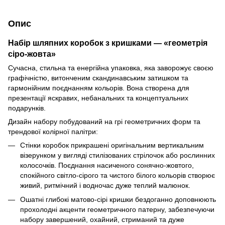
Опис
Набір шляпних коробок з кришками — «геометрія
сіро-жовта»
Сучасна, стильна та енергійна упаковка, яка заворожує своєю
графічністю, витонченим скандинавським затишком та
гармонійним поєднанням кольорів. Вона створена для
презентації яскравих, небанальних та концептуальних
подарунків.
Дизайн набору побудований на грі геометричних форм та
трендової колірної палітри:
Стінки коробок прикрашені оригінальним вертикальним
візерунком у вигляді стилізованих стрілочок або рослинних
колосочків. Поєднання насиченого сонячно-жовтого,
спокійного світло-сірого та чистого білого кольорів створює
живий, ритмічний і водночас дуже теплий малюнок.
Ошатні глибокі матово-сірі кришки бездоганно доповнюють
прохолодні акценти геометричного патерну, забезпечуючи
набору завершений, охайний, стриманий та дуже