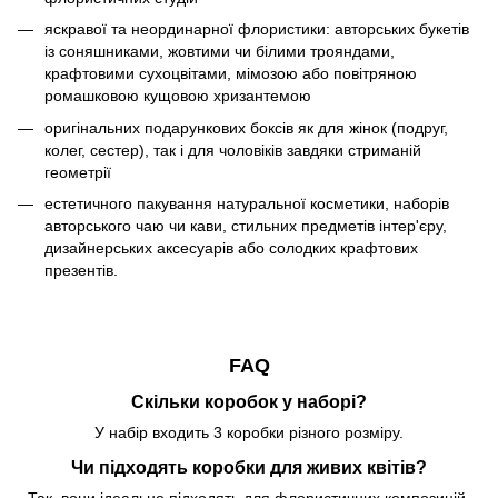
яскравої та неординарної флористики: авторських букетів
із соняшниками, жовтими чи білими трояндами,
крафтовими сухоцвітами, мімозою або повітряною
ромашковою кущовою хризантемою
оригінальних подарункових боксів як для жінок (подруг,
колег, сестер), так і для чоловіків завдяки стриманій
геометрії
естетичного пакування натуральної косметики, наборів
авторського чаю чи кави, стильних предметів інтер'єру,
дизайнерських аксесуарів або солодких крафтових
презентів.
FAQ
Скільки коробок у наборі?
У набір входить 3 коробки різного розміру.
Чи підходять коробки для живих квітів?