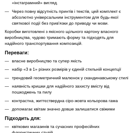
«інстаграмний» вигляд.
Через повну відсутність принтів і текстів, цей комплект є
абсолютно універсальним інструментом для будь-якої
святкової події без прив'язки до приводу чи мови.
Коробки виготовлені з якісного щільного картону власного
виробництва, чудово тримають форму та підходять для
надійного транспортування композицій.
Переваги:
власне виробництво та супер якість
набір «3 в 1» різних розмірів у єдиній стильній концепції
трендовий геометричний малюнок у скандинавському стилі
наявність кришки для надійного захисту вмісту від
пошкоджень та пилу
контрастна, життєствердна сіро-жовта кольорова гама
допомагає квітам значно довше залишатися свіжими
Підходить для:
квіткових магазинів та сучасних професійних
флористичних студій