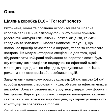
Опис
Шляпна коробка D16 - "For tou" золото
Витончена, ніжна та сповнена особливої уваги шляпна
коробка серії D16 на світлому фоні зі стильним принтом
(елегантні контурні квіти півоній, рожеві акценти, крихітні
сердечка та золотистий мазок з написом "for you"), що
наповнює простір атмосферою щирості, тепла та святкового
настрою. Ця модель створена спеціально для того, щоб
підкреслювати найкращі побажання та перетворювати будь-
яку квіткову композицію чи подарунок на ефектний витвір
мистецтва, що ідеально підходить для душевних привітань,
романтичних сюрпризів або особливих подій.
Завдяки оптимальному розміру (діаметр 16 см, висота 14 см)
коробка дозволяє створювати пишні, об'ємні та ефектні квіткові
ансамблі. Вона виготовляється у зручному відкритому форматі
без кришки. Каркас розроблено з міцного палітурного картону
завтовшки 2 мм власного виробництва, що гарантує надійність
конструкції та збереження форми.
Оригінальний принт надає упаковці виразного й сучасного