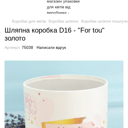
Коробки для квітів
Коробки шляпні
Коробки шляпні поштучн
Шляпна коробка D16 - "For tou"
золото
Артикул:
75038
Написати відгук