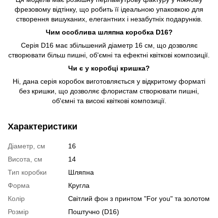
фрезовому відтінку, що робить її ідеальною упаковкою для
створення вишуканих, елегантних і незабутніх подарунків.
Чим особлива шляпна коробка D16?
Серія D16 має збільшений діаметр 16 см, що дозволяє
створювати більш пишні, об'ємні та ефектні квіткові композиції.
Чи є у коробці кришка?
Ні, дана серія коробок виготовляється у відкритому форматі
без кришки, що дозволяє флористам створювати пишні,
об'ємні та високі квіткові композиції.
Характеристики
Діаметр, см
16
Висота, см
14
Тип коробки
Шляпна
Форма
Кругла
Колір
Світлий фон з принтом "For you" та золотом
Розмір
Поштучно (D16)