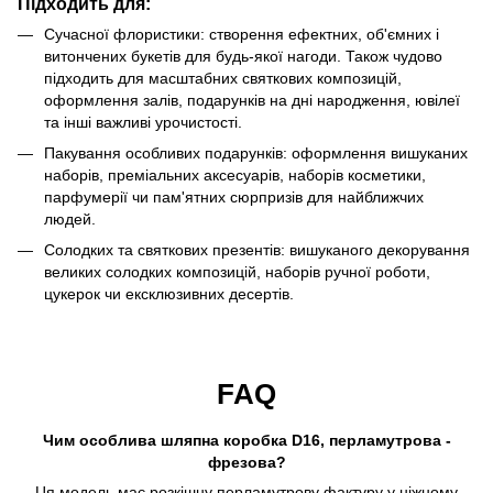
Підходить для:
Сучасної флористики: створення ефектних, об'ємних і
витончених букетів для будь-якої нагоди. Також чудово
підходить для масштабних святкових композицій,
оформлення залів, подарунків на дні народження, ювілеї
та інші важливі урочистості.
Пакування особливих подарунків: оформлення вишуканих
наборів, преміальних аксесуарів, наборів косметики,
парфумерії чи пам'ятних сюрпризів для найближчих
людей.
Солодких та святкових презентів: вишуканого декорування
великих солодких композицій, наборів ручної роботи,
цукерок чи ексклюзивних десертів.
FAQ
Чим особлива шляпна коробка D16, перламутрова -
фрезова?
Ця модель має розкішну перламутрову фактуру у ніжному