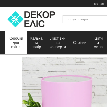
Перейти до основного контенту
Про нас
Коробки
Калька
Листівки
Квіти
для
та
та
Стрічки
з
квітів
папір
конверти
мила