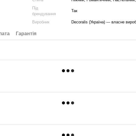
Під
Так
брендування
Виробник
Decoralis (Україна) — власне виро
лата
Гарантія