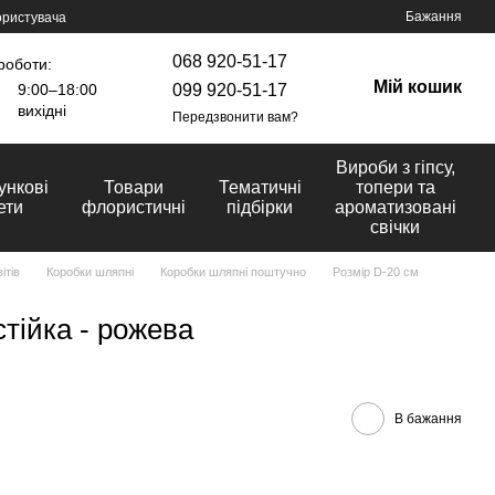
Бажання
ористувача
068 920-51-17
роботи:
Мій кошик
099 920-51-17
9:00–18:00
вихідні
Передзвонити вам?
Вироби з гіпсу,
ункові
Товари
Тематичні
топери та
ети
флористичні
підбірки
ароматизовані
свічки
ітів
Коробки шляпні
Коробки шляпні поштучно
Розмір D-20 cм
тійка - рожева
В бажання