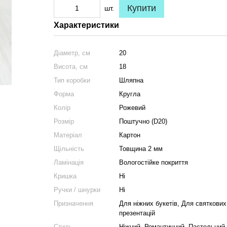
Купити
шт.
Характеристики
Діаметр, см
20
Висота, см
18
Тип коробки
Шляпна
Форма
Кругла
Колір
Рожевий
Розмір
Поштучно (D20)
Матеріал
Картон
Щільність
Товщина 2 мм
Ламінація
Вологостійке покриття
Кришка
Ні
Ручки / шнурки
Ні
Призначення
Для ніжних букетів, Для святкови
презентацій
Стиль
Ніжний, Романтичний, Пастельний