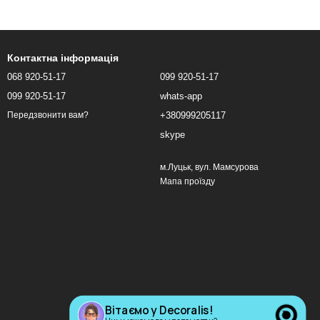
Контактна інформація
068 920-51-17
099 920-51-17
099 920-51-17
whats-app
+380999205117
Передзвонити вам?
skype
м.Луцьк, вул. Мамсурова
Мапа проїзду
Вітаємо у Decoralis!