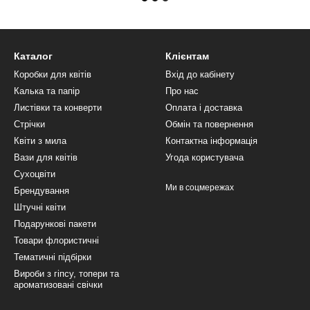
Каталог
Клієнтам
Коробки для квітів
Вхід до кабінету
Калька та папір
Про нас
Листівки та конверти
Оплата і доставка
Стрічки
Обмін та повернення
Квіти з мила
Контактна інформація
Вази для квітів
Угода користувача
Сухоцвіти
Ми в соцмережах
Брендування
Штучні квіти
Подарункові пакети
Товари флористичні
Тематичні підбірки
Вироби з гіпсу, топери та
ароматизовані свічки