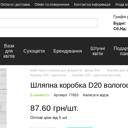
Оплата і доставка
Обмін та повернення
Контактна інформація
Угода к
Графік 
Будні:
Сб,Нд:
Вази
Штучні
Подар
для
Сухоцвіти
Брендування
квіти
пак
квітів
Майстерня упаковки для флористів - Декор Еліс
Коробки для кв
Коробки D20 - однотонні
Коробки D20 - однотонні decoralis
Шляпна коробка D20 вологос
В наявності
Артикул: 77603
Написати відгук
87.60 грн/шт.
Оптові ціни від 5 шт.