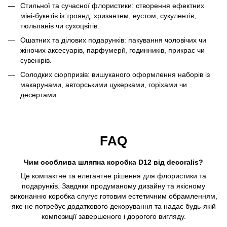
Стильної та сучасної флористики: створення ефектних
міні-букетів із троянд, хризантем, еустом, сукулентів,
тюльпанів чи сухоцвітів.
Ошатних та ділових подарунків: пакування чоловічих чи
жіночих аксесуарів, парфумерії, годинників, прикрас чи
сувенірів.
Солодких сюрпризів: вишуканого оформлення наборів із
макарунами, авторськими цукерками, горіхами чи
десертами.
FAQ
Чим особлива шляпна коробка D12 від decoralis?
Це компактне та елегантне рішення для флористики та
подарунків. Завдяки продуманому дизайну та якісному
виконанню коробка слугує готовим естетичним обрамленням,
яке не потребує додаткового декорування та надає будь-якій
композиції завершеного і дорогого вигляду.