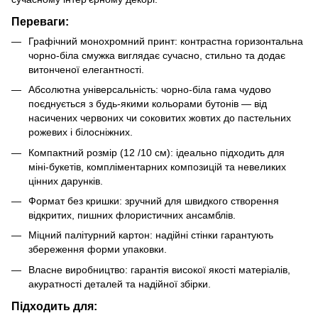
Переваги:
Графічний монохромний принт: контрастна горизонтальна
чорно-біла смужка виглядає сучасно, стильно та додає
витонченої елегантності.
Абсолютна універсальність: чорно-біла гама чудово
поєднується з будь-якими кольорами бутонів — від
насичених червоних чи соковитих жовтих до пастельних
рожевих і білосніжних.
Компактний розмір (12 /10 см): ідеально підходить для
міні-букетів, компліментарних композицій та невеликих
цінних дарунків.
Формат без кришки: зручний для швидкого створення
відкритих, пишних флористичних ансамблів.
Міцний палітурний картон: надійні стінки гарантують
збереження форми упаковки.
Власне виробництво: гарантія високої якості матеріалів,
акуратності деталей та надійної збірки.
Підходить для: