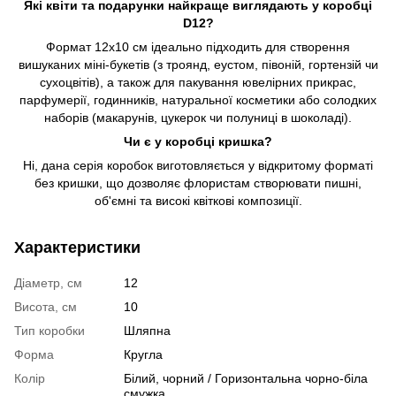
Які квіти та подарунки найкраще виглядають у коробці
D12?
Формат 12х10 см ідеально підходить для створення
вишуканих міні-букетів (з троянд, еустом, півоній, гортензій чи
сухоцвітів), а також для пакування ювелірних прикрас,
парфумерії, годинників, натуральної косметики або солодких
наборів (макарунів, цукерок чи полуниці в шоколаді).
Чи є у коробці кришка?
Ні, дана серія коробок виготовляється у відкритому форматі
без кришки, що дозволяє флористам створювати пишні,
об'ємні та високі квіткові композиції.
Характеристики
Діаметр, см
12
Висота, см
10
Тип коробки
Шляпна
Форма
Кругла
Колір
Білий, чорний / Горизонтальна чорно-біла
смужка