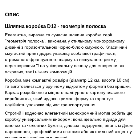
Опис
Шляпна коробка D12 - геометрія полоска
Елегантна, виразна та сучасна шляпна коробка серії
"геометрія полоска", виконана у стильному монохромному
дизайні з горизонтальною чорно-білою смужкою. Класичний
смугастий принт додає упаковці особливої графічності,
стриманого французького шарму та вишуканого ритму,
перетворюючи її на універсальну основу для створення як
яскравих, так і ніжних композицій.
Коробка має компактні розміри (діаметр 12 см, висота 10 см)
та виготовляється у зручному відкритому форматі без кришки.
Каркас розроблено з міцного палітурного картону власного
виробництва, який чудово тримає форму та гарантує
надійність упаковки під час транспортування.
Строгий і водночас елегантний монохромний мотив робить цю
коробку універсальним вибором: вона ідеально підійде для
жіночих та чоловічих букетів, ділових подарунків, вітань із Днем
народження, професійними святами або як стильний акцент у
сучасному інтер'єрному декорі.