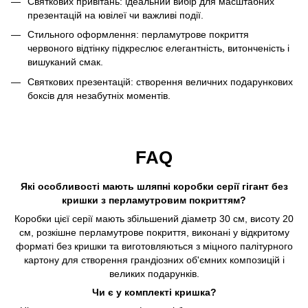
Святкових привітань: ідеальний вибір для масштабних
презентацій на ювілеї чи важливі події.
Стильного оформлення: перламутрове покриття
червоного відтінку підкреслює елегантність, витонченість і
вишуканий смак.
Святкових презентацій: створення величних подарункових
боксів для незабутніх моментів.
FAQ
Які особливості мають шляпні коробки серії гігант без
кришки з перламутровим покриттям?
Коробки цієї серії мають збільшений діаметр 30 см, висоту 20
см, розкішне перламутрове покриття, виконані у відкритому
форматі без кришки та виготовляються з міцного палітурного
картону для створення грандіозних об'ємних композицій і
великих подарунків.
Чи є у комплекті кришка?