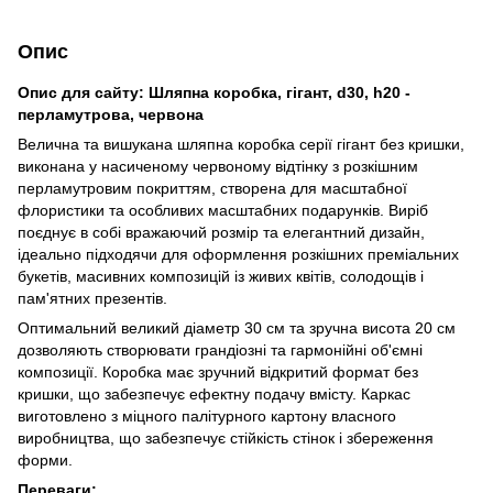
Опис
Опис для сайту: Шляпна коробка, гігант, d30, h20 -
перламутрова, червона
Велична та вишукана шляпна коробка серії гігант без кришки,
виконана у насиченому червоному відтінку з розкішним
перламутровим покриттям, створена для масштабної
флористики та особливих масштабних подарунків. Виріб
поєднує в собі вражаючий розмір та елегантний дизайн,
ідеально підходячи для оформлення розкішних преміальних
букетів, масивних композицій із живих квітів, солодощів і
пам'ятних презентів.
Оптимальний великий діаметр 30 см та зручна висота 20 см
дозволяють створювати грандіозні та гармонійні об'ємні
композиції. Коробка має зручний відкритий формат без
кришки, що забезпечує ефектну подачу вмісту. Каркас
виготовлено з міцного палітурного картону власного
виробництва, що забезпечує стійкість стінок і збереження
форми.
Переваги: