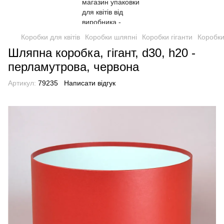
Коробки для квітів
Коробки шляпні
Коробки гіганти
Коробки
Шляпна коробка, гігант, d30, h20 -
перламутрова, червона
Артикул:
79235
Написати відгук