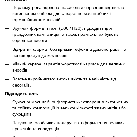
Перламутрова червона: насичений червоний відтінок із
витонченим сяйвом для створення масштабних і
гармонійних композицій.
Зручний формат гігант (D30 / H20): підходить для
грандіозних композицій, а також преміальних букетів
середньої висоти.
Відкритий формат без кришки: ефектна демонстрація та
легкий доступ до композиції.
Міцний картон: гарантія жорсткості каркаса для великих
виробів.
Власне виробництво: висока якість та надійність від
decoralis.
Підходить для:
Сучасної масштабної флористики: створення витончених
та стійких композицій із великої кількості живих квітів або
сухоцвітів.
Пакування особливих подарунків: оформлення великих
презентів та солодощів.