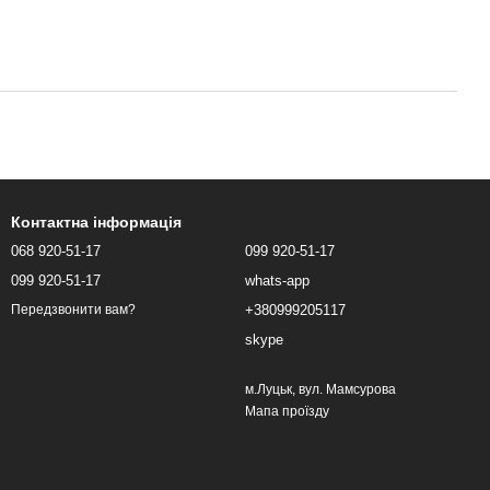
Контактна інформація
068 920-51-17
099 920-51-17
099 920-51-17
whats-app
+380999205117
Передзвонити вам?
skype
м.Луцьк, вул. Мамсурова
Мапа проїзду