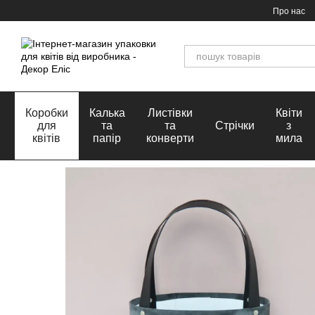
Перейти до основного контенту
Про нас
Коробки
Калька
Листівки
Квіти
для
та
та
Стрічки
з
квітів
папір
конверти
мила