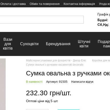
Оплата і доставка
Обмін та повернення
Контактна інформація
Угода к
Графік 
Будні:
Сб,Нд:
Вази
Штучні
Подар
для
Сухоцвіти
Брендування
квіти
пак
квітів
Майстерня упаковки для флористів - Декор Еліс
Коробки для кв
Сумки овальні з ручками оксамитові decoralis
Сумка овальна з ручками окс
В наявності
Артикул: 91505
Написати відгук
232.30 грн/шт.
Оптові ціни від 5 шт.