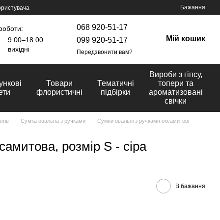
Бажання
ористувача
068 920-51-17
роботи:
Мій кошик
099 920-51-17
9:00–18:00
вихідні
Передзвонити вам?
Вироби з гіпсу,
ункові
Товари
Тематичні
топери та
ети
флористичні
підбірки
ароматизовані
свічки
ітів
Сумка овальна з ручками
Сумки овальні з ручками оксамитові
амитова, розмір S - сіра
В бажання