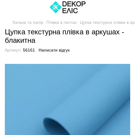
Калька та папір
Плівка в листах
Цупка текстурна плівка в а
Цупка текстурна плівка в аркушах -
блакитна
Артикул:
56161
Написати відгук