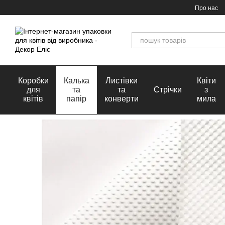
Перейти до основного контенту
Про нас
Коробки
Калька
Листівки
Квіти
для
та
та
Стрічки
з
квітів
папір
конверти
мила