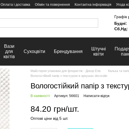
Оплата і доставка
Обмін та повернення
Контактна інформація
Угода к
Графік 
Будні:
Сб,Нд:
Вази
Штучні
Подар
для
Сухоцвіти
Брендування
квіти
пак
квітів
Майстерня упаковки для флористів - Декор Еліс
Калька та папі
Вологостійкий папір з текстурою в аркушах decoralis
Вологостійкий папір з тексту
В наявності
Артикул: 56601
Написати відгук
84.20 грн/шт.
Оптові ціни від 5 шт.