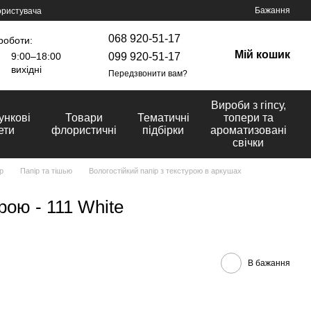
Бажання
ористувача
068 920-51-17
роботи:
Мій кошик
099 920-51-17
9:00–18:00
вихідні
Передзвонити вам?
Вироби з гіпсу,
ункові
Товари
Тематичні
топери та
ети
флористичні
підбірки
ароматизовані
свічки
р
Папір та тішью
Вологостійкий папір з текстурою в аркушах
рою - 111 White
В бажання