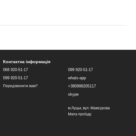
Контактна інформація
068 920-51-17
099 920-51-17
099 920-51-17
whats-app
+380999205117
Передзвонити вам?
skype
м.Луцьк, вул. Мамсурова
Мапа проїзду